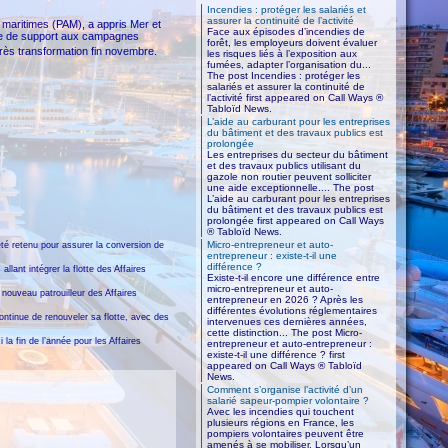
Incendies : protéger les salariés et
assurer la continuité de l’activité
 maritimes (PAM), a appris Mer et
Face aux épisodes d’incendies de
ire de support aux campagnes
forêt, les employeurs doivent évaluer
rès transformation fin novembre.
les risques liés à l’exposition aux
fumées, adapter l’organisation du...
The post Incendies : protéger les
salariés et assurer la continuité de
l’activité first appeared on Call Ways ®
Tabloïd News.
L’aide au carburant pour les entreprises
du bâtiment et des travaux publics est
prolongée
Les entreprises du secteur du bâtiment
et des travaux publics utilisant du
gazole non routier peuvent solliciter
une aide exceptionnelle.... The post
L’aide au carburant pour les entreprises
du bâtiment et des travaux publics est
prolongée first appeared on Call Ways
® Tabloïd News.
Micro-entrepreneur et auto-
é retenu pour assurer la conversion de
entrepreneur : existe-t-il une
différence ?
llant intégrer la flotte des Affaires
Existe-t-il encore une différence entre
micro-entrepreneur et auto-
ouveau patrouilleur des Affaires
entrepreneur en 2026 ? Après les
différentes évolutions réglementaires
continue de renouveler sa flotte, avec des
intervenues ces dernières années,
cette distinction... The post Micro-
la fin de l’année pour les Affaires
entrepreneur et auto-entrepreneur :
existe-t-il une différence ? first
appeared on Call Ways ® Tabloïd
News.
Comment s’organise l’activité d’un
salarié sapeur-pompier volontaire ?
Avec les incendies qui touchent
plusieurs régions en France, les
pompiers volontaires peuvent être
amenés à se mobiliser. Lorsqu’un