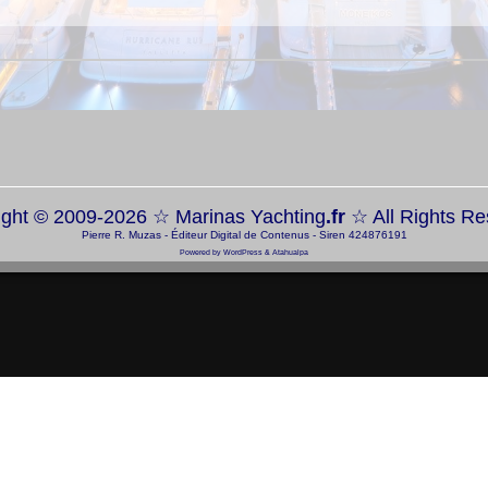
ight © 2009-2026 ☆
Marinas Yachting
.fr
☆ All Rights R
Pierre R. Muzas - Éditeur Digital de Contenus - Siren 424876191
Powered by
WordPress
&
Atahualpa