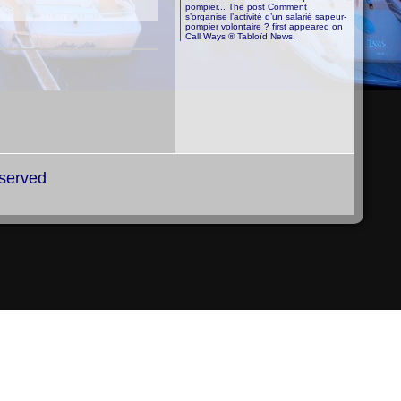
pompier... The post Comment
s’organise l’activité d’un salarié sapeur-
pompier volontaire ? first appeared on
Call Ways ® Tabloïd News.
eserved