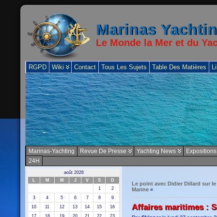
Marinas Yachti
Le Monde la Mer et du Ya
RGPD
Wiki
Contact
Tous Les Sujets
Table Des Matières
Li
Marinas-Yachting
Revue De Presse
Yachting News
Expositions
24H
août 2026
L
M
M
J
V
S
D
Le point avec Didier Dillard sur 
1
2
Marine
«
3
4
5
6
7
8
9
Affaires maritimes : 
10
11
12
13
14
15
16
17
18
19
20
21
22
23