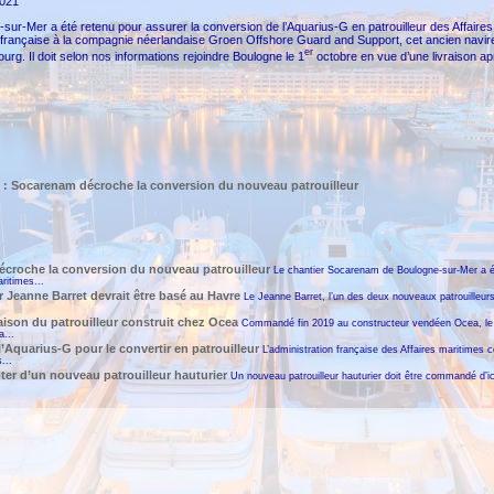
2021
ur-Mer a été retenu pour assurer la conversion de l’Aquarius-G en patrouilleur des Affaires
on française à la compagnie néerlandaise Groen Offshore Guard and Support, cet ancien nav
er
urg. Il doit selon nos informations rejoindre Boulogne le 1
octobre en vue d’une livraison ap
s : Socarenam décroche la conversion du nouveau patrouilleur
écroche la conversion du nouveau patrouilleur
Le chantier Socarenam de Boulogne-sur-Mer a ét
ritimes...
ur Jeanne Barret devrait être basé au Havre
Le Jeanne Barret, l’un des deux nouveaux patrouilleurs a
raison du patrouilleur construit chez Ocea
Commandé fin 2019 au constructeur vendéen Ocea, le n
a...
l’Aquarius-G pour le convertir en patrouilleur
L’administration française des Affaires maritimes 
...
ter d’un nouveau patrouilleur hauturier
Un nouveau patrouilleur hauturier doit être commandé d’ici 