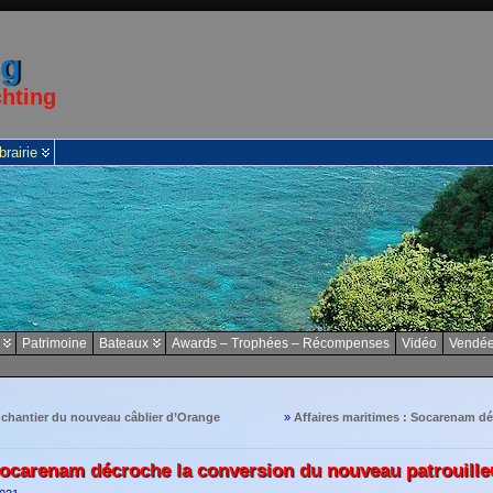
ng
chting
brairie
Patrimoine
Bateaux
Awards – Trophées – Récompenses
Vidéo
Vendée
le chantier du nouveau câblier d’Orange
»
Affaires maritimes : Socarenam d
Socarenam décroche la conversion du nouveau patrouille