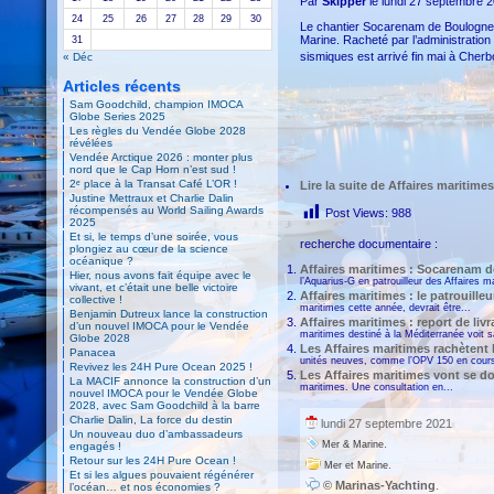
Par
Skipper
le lundi 27 septembre 
24
25
26
27
28
29
30
Le chantier Socarenam de Boulogne-s
Marine. Racheté par l’administrati
31
sismiques est arrivé fin mai à Cherbo
« Déc
Articles récents
Sam Goodchild, champion IMOCA
Globe Series 2025
Les règles du Vendée Globe 2028
révélées
Vendée Arctique 2026 : monter plus
nord que le Cap Horn n’est sud !
2ᵉ place à la Transat Café L’OR !
Lire la suite
de Affaires maritime
Justine Mettraux et Charlie Dalin
récompensés au World Sailing Awards
Post Views:
988
2025
Et si, le temps d’une soirée, vous
recherche documentaire :
plongiez au cœur de la science
océanique ?
Affaires maritimes : Socarenam d
Hier, nous avons fait équipe avec le
l’Aquarius-G en patrouilleur des Affaires ma
vivant, et c’était une belle victoire
Affaires maritimes : le patrouille
collective !
maritimes cette année, devrait être...
Benjamin Dutreux lance la construction
Affaires maritimes : report de liv
d’un nouvel IMOCA pour le Vendée
maritimes destiné à la Méditerranée voit s
Globe 2028
Les Affaires maritimes rachètent 
Panacea
unités neuves, comme l’OPV 150 en cours
Revivez les 24H Pure Ocean 2025 !
Les Affaires maritimes vont se do
La MACIF annonce la construction d’un
maritimes. Une consultation en...
nouvel IMOCA pour le Vendée Globe
2028, avec Sam Goodchild à la barre
Charlie Dalin, La force du destin
lundi 27 septembre 2021
Un nouveau duo d’ambassadeurs
.
Mer & Marine
engagés !
Retour sur les 24H Pure Ocean !
.
Mer et Marine
Et si les algues pouvaient régénérer
© Marinas-Yachting
.
l’océan… et nos économies ?