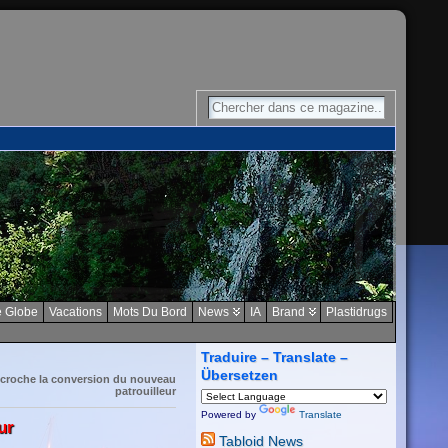
 Globe
Vacations
Mots Du Bord
News
IA
Brand
Plastidrugs
Traduire – Translate –
Übersetzen
écroche la conversion du nouveau
patrouilleur
Powered by
Translate
ur
Tabloid News