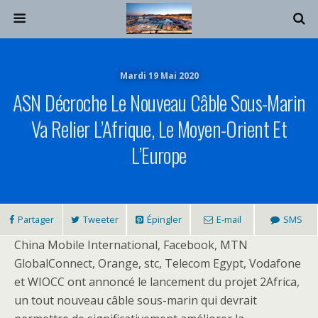
Mardi 19 Mai 2020
ASN Décroche Le Nouveau Câble Sous-Marin
Va Relier L’Afrique, Le Moyen-Orient Et
L’Europe
Partager
Tweeter
Épingler
E-mail
SMS
China Mobile International, Facebook, MTN
GlobalConnect, Orange, stc, Telecom Egypt, Vodafone
et WIOCC ont annoncé le lancement du projet 2Africa,
un tout nouveau câble sous-marin qui devrait