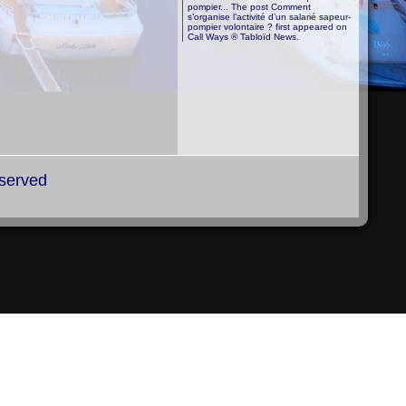
pompier... The post Comment
s’organise l’activité d’un salarié sapeur-
pompier volontaire ? first appeared on
Call Ways ® Tabloïd News.
eserved