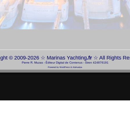
ight © 2009-2026 ☆
Marinas Yachting
.fr
☆ All Rights R
Pierre R. Muzas - Éditeur Digital de Contenus - Siren 424876191
Powered by
WordPress
&
Atahualpa