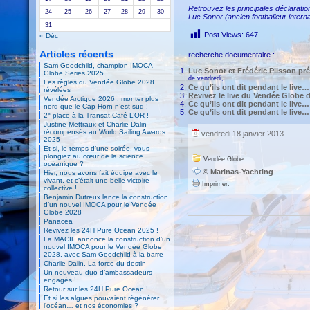
Retrouvez les principales déclarati
24
25
26
27
28
29
30
Luc Sonor (ancien footballeur internat
31
Post Views:
647
« Déc
Articles récents
recherche documentaire :
Sam Goodchild, champion IMOCA
Luc Sonor et Frédéric Plisson pré
Globe Series 2025
de vendredi,...
Les règles du Vendée Globe 2028
Ce qu’ils ont dit pendant le live…
révélées
Revivez le live du Vendée Globe d
Vendée Arctique 2026 : monter plus
Ce qu’ils ont dit pendant le live…
nord que le Cap Horn n’est sud !
Ce qu’ils ont dit pendant le live…
2ᵉ place à la Transat Café L’OR !
Justine Mettraux et Charlie Dalin
récompensés au World Sailing Awards
vendredi 18 janvier 2013
2025
Et si, le temps d’une soirée, vous
plongiez au cœur de la science
.
Vendée Globe
océanique ?
© Marinas-Yachting
.
Hier, nous avons fait équipe avec le
vivant, et c’était une belle victoire
Imprimer.
collective !
Benjamin Dutreux lance la construction
d’un nouvel IMOCA pour le Vendée
Globe 2028
Panacea
Revivez les 24H Pure Ocean 2025 !
La MACIF annonce la construction d’un
nouvel IMOCA pour le Vendée Globe
2028, avec Sam Goodchild à la barre
Charlie Dalin, La force du destin
Un nouveau duo d’ambassadeurs
engagés !
Retour sur les 24H Pure Ocean !
Et si les algues pouvaient régénérer
l’océan… et nos économies ?