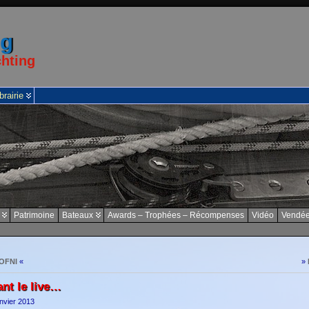
ng
chting
brairie
Patrimoine
Bateaux
Awards – Trophées – Récompenses
Vidéo
Vendée
 OFNI
«
»
ant le live…
anvier 2013