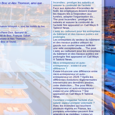
Incendies : protéger les salariés et
e Broc et Alex Thomson, ainsi que
assurer la continuité de l’activité
Face aux épisodes d’incendies de
forêt, les employeurs doivent évaluer
les risques liés à l’exposition aux
fumées, adapter l’organisation du...
The post Incendies : protéger les
salariés et assurer la continuité de
l’activité first appeared on Call Ways ®
naliste Infosport +, sont les invités du live
Tabloïd News.
L’aide au carburant pour les entreprises
Pierre Dick, Bertrand de...
du bâtiment et des travaux publics est
and de Broc, François Gabart,...
prolongée
amotte et Alex Thomson...
Les entreprises du secteur du bâtiment
roc et l’invité...
et des travaux publics utilisant du
gazole non routier peuvent solliciter
une aide exceptionnelle.... The post
L’aide au carburant pour les entreprises
du bâtiment et des travaux publics est
prolongée first appeared on Call Ways
® Tabloïd News.
Micro-entrepreneur et auto-
entrepreneur : existe-t-il une
différence ?
Existe-t-il encore une différence entre
micro-entrepreneur et auto-
entrepreneur en 2026 ? Après les
différentes évolutions réglementaires
intervenues ces dernières années,
cette distinction... The post Micro-
entrepreneur et auto-entrepreneur :
existe-t-il une différence ? first
appeared on Call Ways ® Tabloïd
News.
Comment s’organise l’activité d’un
salarié sapeur-pompier volontaire ?
Avec les incendies qui touchent
plusieurs régions en France, les
pompiers volontaires peuvent être
amenés à se mobiliser. Lorsqu’un