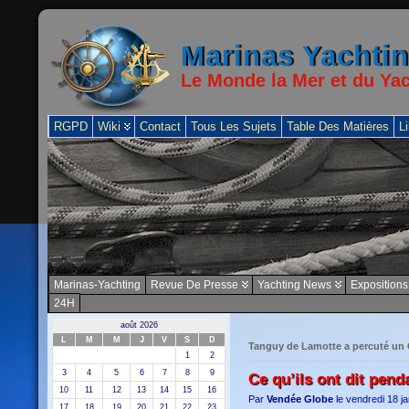
Marinas Yachti
Le Monde la Mer et du Ya
RGPD
Wiki
Contact
Tous Les Sujets
Table Des Matières
Li
Marinas-Yachting
Revue De Presse
Yachting News
Expositions
24H
août 2026
L
M
M
J
V
S
D
Tanguy de Lamotte a percuté un
1
2
3
4
5
6
7
8
9
Ce qu’ils ont dit pend
10
11
12
13
14
15
16
Par
Vendée Globe
le vendredi 18 j
17
18
19
20
21
22
23