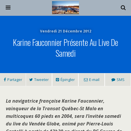
Vendredi 21 Décembre 2012
Karine Fauconnier Présente Au Live De
Samedi
Partager
Tweeter
Épingler
E-mail
SMS
La navigatrice française Karine Fauconnier,
vainqueur de la Transat Québec-St Malo en
multicoques 60 pieds en 2004, sera l’invitée samedi
du live du Vendée Globe, animé par Pierre-Louis