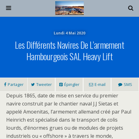
Lundi 4 Mai 2020
Les Différents Navires De L’armement
Hambourgeois SAL Heavy Lift
Partager
Tweeter
Épingler
E-mail
SMS
Depuis 1865, date de mise en service du premier
navire construit par le chantier naval J.J Sietas et
appelé Amoenitas, l’armement allemand créé par Paul
Heinrich est spécialisé dans le transport de colis
lourds, d’énormes grues ou de modules de projets
industriels ou « offshore » à travers le monde,