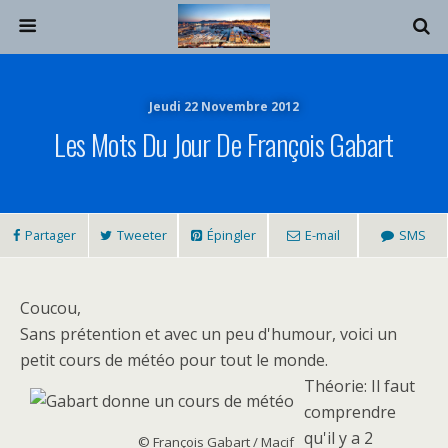
Jeudi 22 Novembre 2012
Les Mots Du Jour De François Gabart
Partager
Tweeter
Épingler
E-mail
SMS
Coucou,
Sans prétention et avec un peu d'humour, voici un
petit cours de météo pour tout le monde.
Théorie: Il faut
comprendre
qu'il y a 2
© François Gabart / Macif