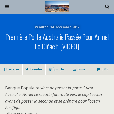
Vendredi 14 Décembre 2012
Première Porte Australie Passée Pour Armel
Le Cléac’h (VIDEO)
Partager
Tweeter
Épingler
E-mail
SMS
Banque Populaire
vient de passer la porte Ouest
Australie. Armel Le Cléac'h fait route vers le cap Leewin
avant de passer la seconde et se prépare pour l'océan
Pacifique.