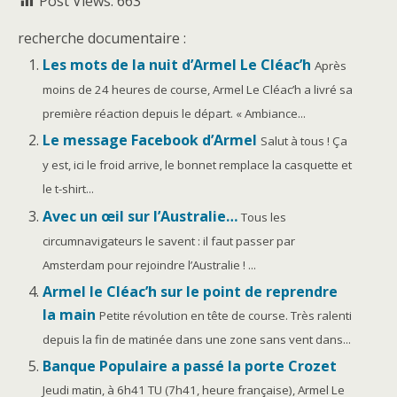
Post Views:
663
recherche documentaire :
Les mots de la nuit d’Armel Le Cléac’h
Après
moins de 24 heures de course, Armel Le Cléac’h a livré sa
première réaction depuis le départ. « Ambiance...
Le message Facebook d’Armel
Salut à tous ! Ça
y est, ici le froid arrive, le bonnet remplace la casquette et
le t-shirt...
Avec un œil sur l’Australie…
Tous les
circumnavigateurs le savent : il faut passer par
Amsterdam pour rejoindre l’Australie ! ...
Armel le Cléac’h sur le point de reprendre
la main
Petite révolution en tête de course. Très ralenti
depuis la fin de matinée dans une zone sans vent dans...
Banque Populaire a passé la porte Crozet
Jeudi matin, à 6h41 TU (7h41, heure française), Armel Le