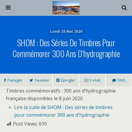
Lundi 25 Mai 2020
SHOM : Des Séries De Timbres Pour
Commémorer 300 Ans D’hydrographie
Partager
Tweeter
Épingler
E-mail
SMS
Timbres commémoratifs : 300 ans d’hydrographie
française disponibles le 8 juin 2020
Lire la suite
de SHOM : Des séries de timbres
pour commémorer 300 ans d'hydrographie
Post Views:
610