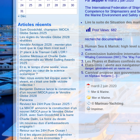
Par
Skipper
le mardi 2 juin 2020
24
25
26
27
28
29
30
The International Federation of Shi
Competence for Shipmasters and Seaf
31
the Marine Environment and Safety o
« Déc
Lire la suite
de Situation des mari
Articles récents
Sam Goodchild, champion IMOCA
Post Views:
682
Globe Series 2025
Les règles du Vendée Globe 2028
recherche documentaire :
révélées
Vendée Arctique 2026 : monter plus
Human Sea & Marisk: high level s
nord que le Cap Horn n’est sud !
work...
2ᵉ place à la Transat Café L’OR !
Commission baleinière internatio
Justine Mettraux et Charlie Dalin
Whaling Commission (IWC) The ‘Way Forwar
récompensés au World Sailing Awards
Les Phares et Balises confinés ma
2025
Etats-Unis : alerte aux navigateu
Et si, le temps d’une soirée, vous
danger, généralement un navire en...
plongiez au cœur de la science
Carnival propose aux gouverneme
océanique ?
en hôpitaux flottants […]...
Hier, nous avons fait équipe avec le
vivant, et c’était une belle victoire
collective !
mardi 2 juin 2020
Benjamin Dutreux lance la construction
.
Mer & Marine
d’un nouvel IMOCA pour le Vendée
Globe 2028
.
Mer et Marine
Panacea
© Marinas-Yachting
.
Revivez les 24H Pure Ocean 2025 !
La MACIF annonce la construction d’un
Imprimer.
nouvel IMOCA pour le Vendée Globe
2028, avec Sam Goodchild à la barre
Charlie Dalin, La force du destin
Un nouveau duo d’ambassadeurs
engagés !
Retour sur les 24H Pure Ocean !
Et si les algues pouvaient régénérer
l’océan… et nos économies ?