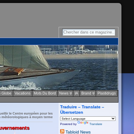
 Globe
Vacations
Mots Du Bord
News
IA
Brand
Plastidrugs
Traduire – Translate –
Übersetzen
eillir le Centre européen pour les
s météorologiques à moyen terme
Powered by
Translate
gouvernements
Tabloid News