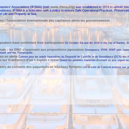
pmasters’ Associations (IFSMA) [see:
www.ifsma.org]
was established in 1974 to uphold Inte
arers. IFSMA is a federation with a policy to ensure Safe Operational Practices, Preservati
f Life and Property at Sea.
ns : l'association internationale des capitaines alerte les gouvernements
peakers have confirmed their participation
On October 3rd and 4th 2016 in the city of Nantes, the
nale : les ONG s’opposent aux propositions japonaises
Greenpeace, IFAW, WWF joint stateme
d’ and the ‘Florianopolis...
is en alerte
Comme pour les unités hauturières du Dispositif de Contrôle et de Surveillance (DCS) des Aff
rs sur la présence d’un « espion » russe
Quand les autorités maritimes émettent un avis urgent aux
nts de convertir des paquebots en hôpitaux flottants
Lire la suite de Carnival propose aux