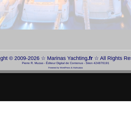
ight © 2009-2026 ☆
Marinas Yachting
.fr
☆ All Rights R
Pierre R. Muzas - Éditeur Digital de Contenus - Siren 424876191
Powered by
WordPress
&
Atahualpa