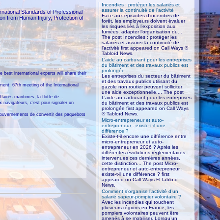
Incendies : protéger les salariés et
assurer la continuité de l’activité
rnational Standards of Professional
Face aux épisodes d’incendies de
on from Human Injury, Protection of
forêt, les employeurs doivent évaluer
les risques liés à l’exposition aux
fumées, adapter l’organisation du...
The post Incendies : protéger les
salariés et assurer la continuité de
l’activité first appeared on Call Ways ®
Tabloïd News.
L’aide au carburant pour les entreprises
du bâtiment et des travaux publics est
prolongée
 best international experts will share their
Les entreprises du secteur du bâtiment
et des travaux publics utilisant du
nt: 67th meeting of the International
gazole non routier peuvent solliciter
une aide exceptionnelle.... The post
aires maritimes, la flotte de...
L’aide au carburant pour les entreprises
 navigateurs, c’est pour signaler un
du bâtiment et des travaux publics est
prolongée first appeared on Call Ways
® Tabloïd News.
 gouvernements de convertir des paquebots
Micro-entrepreneur et auto-
entrepreneur : existe-t-il une
différence ?
Existe-t-il encore une différence entre
micro-entrepreneur et auto-
entrepreneur en 2026 ? Après les
différentes évolutions réglementaires
intervenues ces dernières années,
cette distinction... The post Micro-
entrepreneur et auto-entrepreneur :
existe-t-il une différence ? first
appeared on Call Ways ® Tabloïd
News.
Comment s’organise l’activité d’un
salarié sapeur-pompier volontaire ?
Avec les incendies qui touchent
plusieurs régions en France, les
pompiers volontaires peuvent être
amenés à se mobiliser. Lorsqu’un