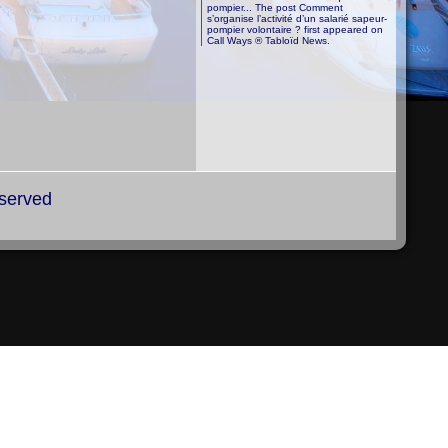
pompier... The post Comment
s’organise l’activité d’un salarié sapeur-
pompier volontaire ? first appeared on
Call Ways ® Tabloïd News.
eserved