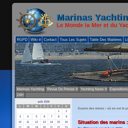
Marinas Yachti
Le Monde la Mer et du Ya
RGPD
Wiki
Contact
Tous Les Sujets
Table Des Matières
Li
Marinas-Yachting
Revue De Presse
Yachting News
Expositions
24H
août 2026
L
M
M
J
V
S
D
Guerre des mines : où en est le
1
2
3
4
5
6
7
8
9
Situation des marins :
10
11
12
13
14
15
16
17
18
19
20
21
22
23