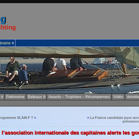
ng
chting
brairie
Patrimoine
Bateaux
Awards – Trophées – Récompenses
Vidéo
Vendée
 programme SLAM-F ?
«
»
La France candidate pour accu
prévision
 l’association internationale des capitaines alerte les 