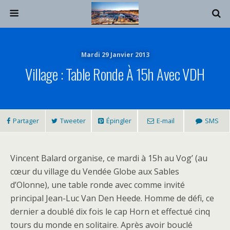
Mardi 29 Janvier 2013
Village : Table Ronde À 15h Avec VDH
Partager
Tweeter
Épingler
E-mail
SMS
Vincent Balard organise, ce mardi à 15h au Vog’ (au
cœur du village du Vendée Globe aux Sables
d’Olonne), une table ronde avec comme invité
principal Jean-Luc Van Den Heede. Homme de défi, ce
dernier a doublé dix fois le cap Horn et effectué cinq
tours du monde en solitaire. Après avoir bouclé